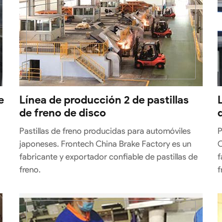
e
Línea de producción 2 de pastillas
de freno de disco
Pastillas de freno producidas para automóviles
P
japoneses. Frontech China Brake Factory es un
C
fabricante y exportador confiable de pastillas de
f
freno.
f