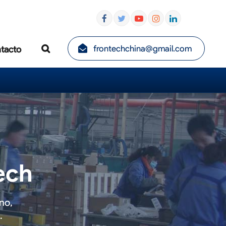
frontechchina@gmail.com
tacto
ech
no,
.